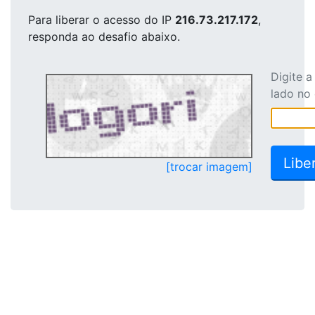
Para liberar o acesso
do IP
216.73.217.172
,
responda ao desafio abaixo.
Digite 
lado no
[trocar imagem]