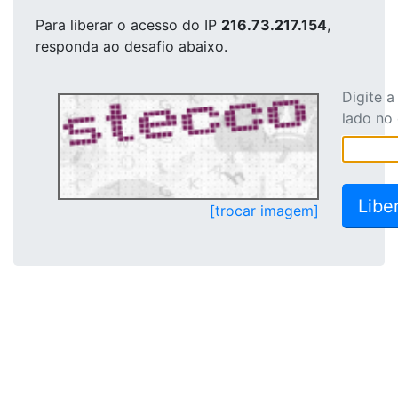
Para liberar o acesso
do IP
216.73.217.154
,
responda ao desafio abaixo.
Digite 
lado no
[trocar imagem]