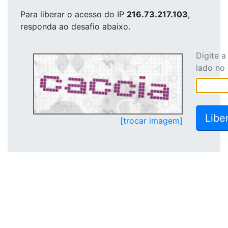
Para liberar o acesso
do IP
216.73.217.103
,
responda ao desafio abaixo.
Digite 
lado no
[trocar imagem]