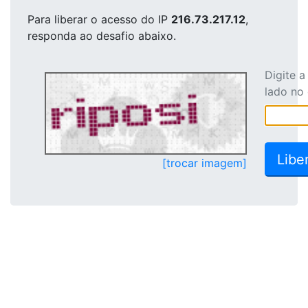
Para liberar o acesso
do IP
216.73.217.12
,
responda ao desafio abaixo.
Digite 
lado no
[trocar imagem]