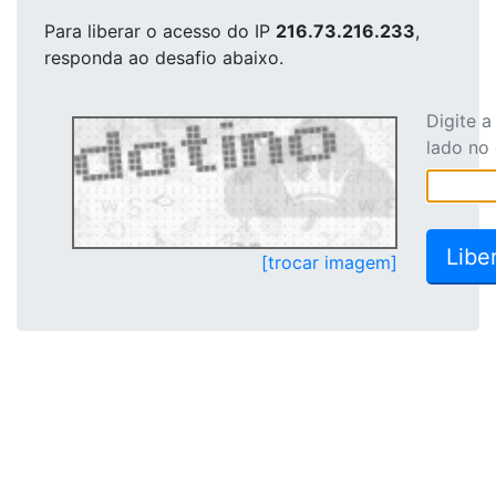
Para liberar o acesso
do IP
216.73.216.233
,
responda ao desafio abaixo.
Digite 
lado no
[trocar imagem]