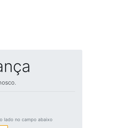
ança
nosco.
ao lado no campo abaixo