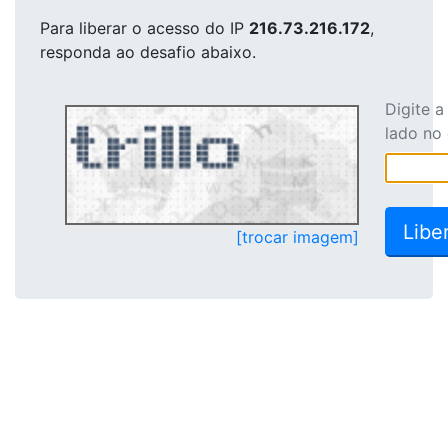
Para liberar o acesso
do IP
216.73.216.172
,
responda ao desafio abaixo.
Digite 
lado no
[trocar imagem]