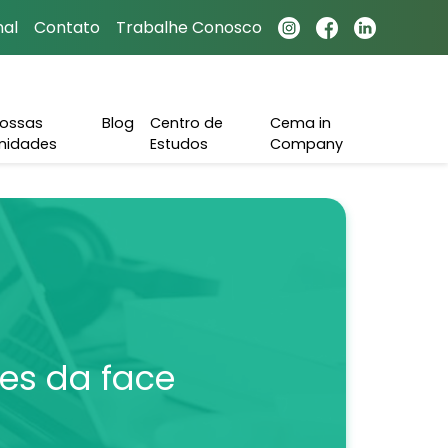
nal
Contato
Trabalhe Conosco
ossas
Blog
Centro de
Cema in
nidades
Estudos
Company
ões da face