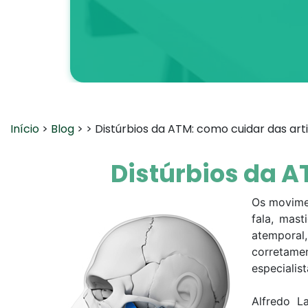
Início
>
Blog
>
> Distúrbios da ATM: como cuidar das art
Distúrbios da A
Os movimen
fala, mas
atemporal,
corretame
especialist
Alfredo L