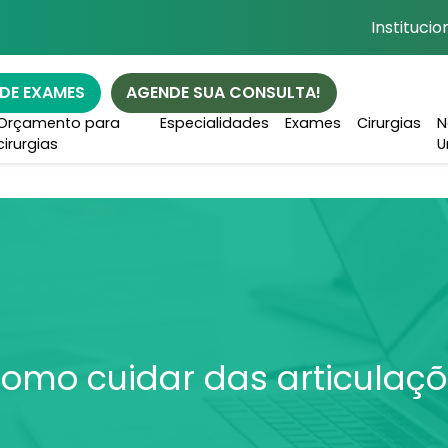
Institucio
DE EXAMES
AGENDE SUA
CONSULTA!
Orçamento para
Especialidades
Exames
Cirurgias
N
cirurgias
U
como cuidar das articulaç