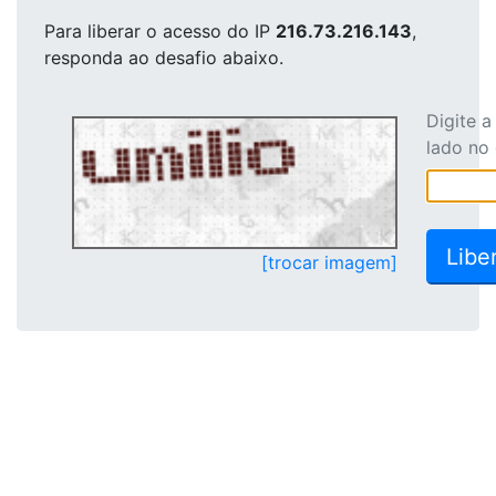
Para liberar o acesso
do IP
216.73.216.143
,
responda ao desafio abaixo.
Digite 
lado no
[trocar imagem]