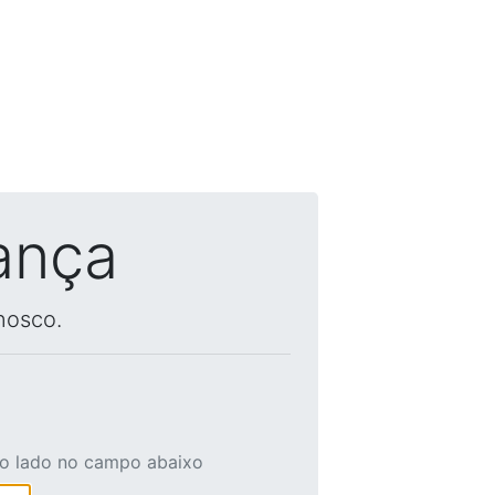
ança
nosco.
ao lado no campo abaixo